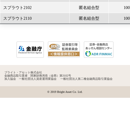
スプラウト2102
匿名組合型
1
スプラウト2110
匿名組合型
1
ブライト・アセット株式会社
金融商品取引業者 関東財務局長（金商）第3102号
加入協会 一般社団法人資産運用業協会 一般社団法人第二種金融商品取引業協会
© 2019 Bright Asset Co. Ltd.